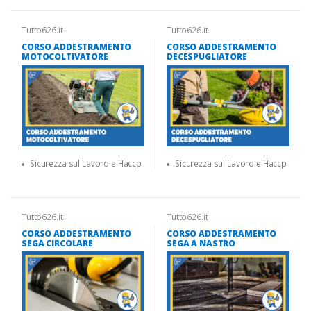
Tutto626.it
Tutto626.it
CORSO ADDESTRAMENTO
CORSO ADDESTRAMENTO
MOTOCOLTIVATORE
DECESPUGLIATORE
Sicurezza sul Lavoro e Haccp
Sicurezza sul Lavoro e Haccp
Tutto626.it
Tutto626.it
CORSO ADDESTRAMENTO
CORSO ADDESTRAMENTO
SEGA CIRCOLARE
SEGA A NASTRO