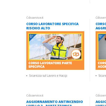
Cdsservice.it
Cdsservi
CORSO LAVORATORE SPECIFICA
CORSO
RISCHIO ALTO
AGGR
Sicurezza sul Lavoro e Haccp
Sicur
Cdsservice.it
Cdsservi
AGGIORNAMENTO ANTINCENDIO
AGGI
LIVELLO 3 - PARTE TEORICA
LIVEL