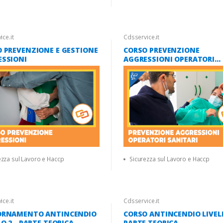
ce.it
Cdsservice.it
 PREVENZIONE E GESTIONE
CORSO PREVENZIONE
ESSIONI
AGGRESSIONI OPERATORI
SANITARI
ezza sul Lavoro e Haccp
Sicurezza sul Lavoro e Haccp
ce.it
Cdsservice.it
ORNAMENTO ANTINCENDIO
CORSO ANTINCENDIO LIVELL
LO 2 - PARTE TEORICA
PARTE TEORICA