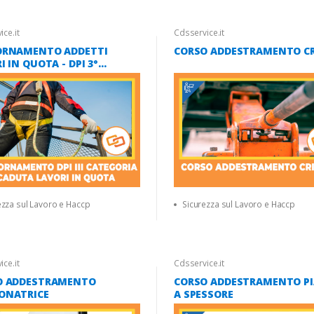
ce.it
Cdsservice.it
ORNAMENTO ADDETTI
CORSO ADDESTRAMENTO CR
I IN QUOTA - DPI 3°
ORIA - PARTE TEORICA
ezza sul Lavoro e Haccp
Sicurezza sul Lavoro e Haccp
ce.it
Cdsservice.it
O ADDESTRAMENTO
CORSO ADDESTRAMENTO PI
ONATRICE
A SPESSORE