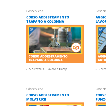
Cdsservice.it
Cdsservi
CORSO ADDESTRAMENTO
AGGI
TRAPANO A COLONNA
LAVOR
CATEG
Sicurezza sul Lavoro e Haccp
Sicur
Cdsservice.it
Cdsservi
CORSO ADDESTRAMENTO
CORS
MOLATRICE
PUNZ