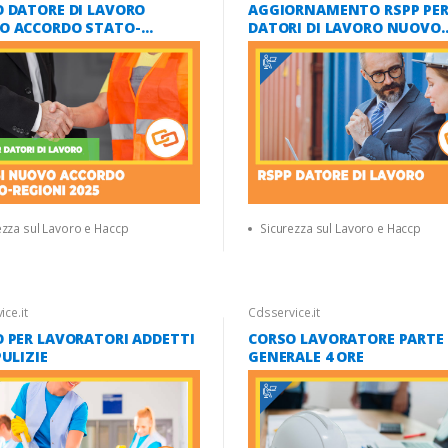
 DATORE DI LAVORO
AGGIORNAMENTO RSPP PE
O ACCORDO STATO-
DATORI DI LAVORO NUOVO
NI 2025 MODULO CANTIERI
ACCORDO STATO REGIONI 2
)
ezza sul Lavoro e Haccp
Sicurezza sul Lavoro e Haccp
ce.it
Cdsservice.it
 PER LAVORATORI ADDETTI
CORSO LAVORATORE PARTE
PULIZIE
GENERALE 4 ORE