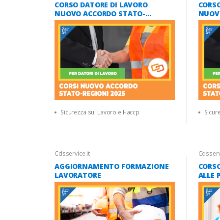
CORSO DATORE DI LAVORO
CORSO
NUOVO ACCORDO STATO-
NUOV
REGIONI 2025 (16 ORE)
REGIO
(6 ORE
Sicurezza sul Lavoro e Haccp
Sicur
Cdsservice.it
Cdsservi
AGGIORNAMENTO FORMAZIONE
CORSO
LAVORATORE
ALLE 