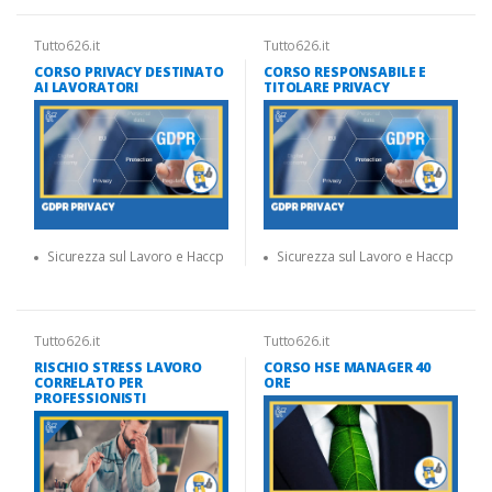
Tutto626.it
Tutto626.it
CORSO PRIVACY DESTINATO
CORSO RESPONSABILE E
AI LAVORATORI
TITOLARE PRIVACY
Sicurezza sul Lavoro e Haccp
Sicurezza sul Lavoro e Haccp
Tutto626.it
Tutto626.it
RISCHIO STRESS LAVORO
CORSO HSE MANAGER 40
CORRELATO PER
ORE
PROFESSIONISTI