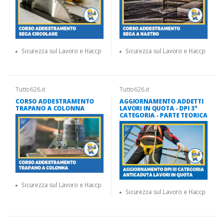
Sicurezza sul Lavoro e Haccp
Sicurezza sul Lavoro e Haccp
Tutto626.it
Tutto626.it
CORSO ADDESTRAMENTO
AGGIORNAMENTO ADDETTI
TRAPANO A COLONNA
LAVORI IN QUOTA - DPI 3°
CATEGORIA - PARTE TEORICA
Sicurezza sul Lavoro e Haccp
Sicurezza sul Lavoro e Haccp